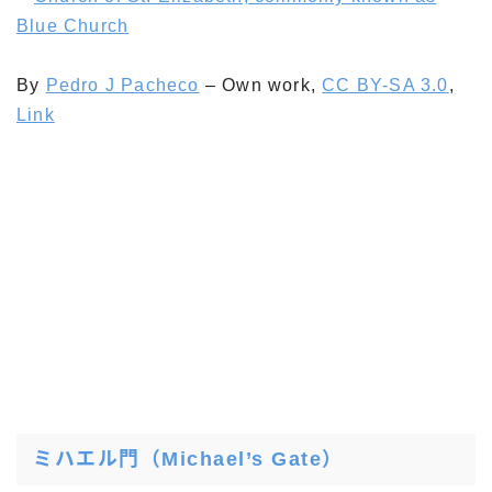
By
Pedro J Pacheco
–
Own work
,
CC BY-SA 3.0
,
Link
ミハエル門（Michael’s Gate）