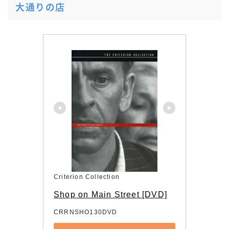
大通りの店
Criterion Collection
Shop on Main Street [DVD]
CRRNSHO130DVD