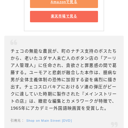
Amazonで見る
楽天市場で見る
チェコの無能な農民が、町のナチス支持のボスたち
から、老いたユダヤ人未亡人のボタン店の「アーリ
ア人管理人」に任命され、貪欲さと罪悪感の間で葛
藤する。ユーモアと悲劇が融合した本作は、臆病な
男が全体主義体制の恐怖に加担する姿を痛烈に描き
出す。チェコスロバキアにおけるソ連の弾圧がピー
クに達していた時期に製作された『メインストリー
トの店』は、緻密な編集とカメラワークが特徴で、
1965年にアカデミー外国語映画賞を受賞した。
Shop on Main Street [DVD]