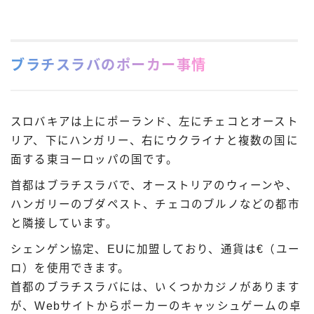
ブラチスラバのポーカー事情
スロバキアは上にポーランド、左にチェコとオースト
リア、下にハンガリー、右にウクライナと複数の国に
面する東ヨーロッパの国です。
首都はブラチスラバで、オーストリアのウィーンや、
ハンガリーのブダペスト、チェコのブルノなどの都市
と隣接しています。
シェンゲン協定、EUに加盟しており、通貨は€（ユー
ロ）を使用できます。
首都のブラチスラバには、いくつかカジノがあります
が、Webサイトからポーカーのキャッシュゲームの卓