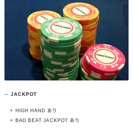
JACKPOT
HIGH HAND あり
BAD BEAT JACKPOT あり