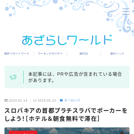
MENU
海外リモートワーク
海外リモートワーク
ワーキングホリデー
旅行記
旅行ハック
ワーキングホリデー
旅行記
本記事には、PRや広告が含まれている場合
があります。
旅行ハック
2024.01.14
2024.05.22
ヨーロッパ
スロバキアの首都ブラチスラバでポーカーを
しよう！［ホテル＆朝食無料で滞在］