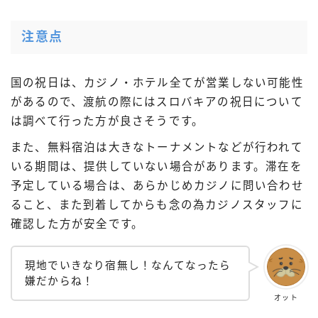
注意点
国の祝日は、カジノ・ホテル全てが営業しない可能性
があるので、渡航の際にはスロバキアの祝日について
は調べて行った方が良さそうです。
また、無料宿泊は大きなトーナメントなどが行われて
いる期間は、提供していない場合があります。滞在を
予定している場合は、あらかじめカジノに問い合わせ
ること、また到着してからも念の為カジノスタッフに
確認した方が安全です。
現地でいきなり宿無し！なんてなったら
嫌だからね！
オット