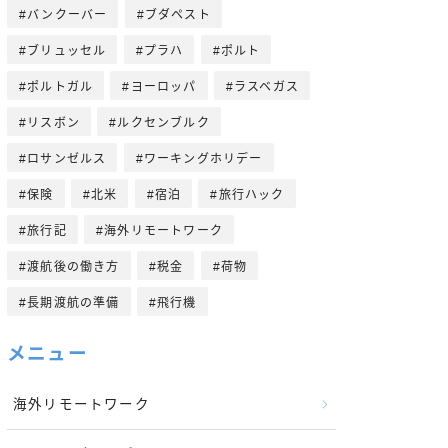
バンクーバー
ブダペスト
ブリュッセル
プラハ
ポルト
ポルトガル
ヨーロッパ
ラスベガス
リスボン
ルクセンブルク
ロサンゼルス
ワーキングホリデー
保険
北米
宿泊
旅行ハック
旅行記
海外リモートワーク
渡航後の働き方
税金
荷物
長期渡航の準備
飛行機
メニュー
海外リモートワーク